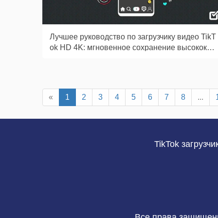
Лучшее руководство по загрузчику видео TikT
ok HD 4K: мгновенное сохранение высококач
ественных клипов
«
1
2
3
4
5
6
7
8
...
TikTok загрузчи
Все права защищены