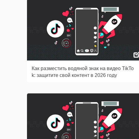
Как разместить водяной знак на видео TikTo
k: защитите свой контент в 2026 году