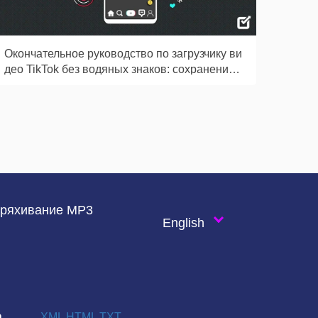
Окончательное руководство по загрузчику ви
део TikTok без водяных знаков: сохранение к
онтента без атрибуции
тряхивание MP3
English
а
XML
HTML
TXT