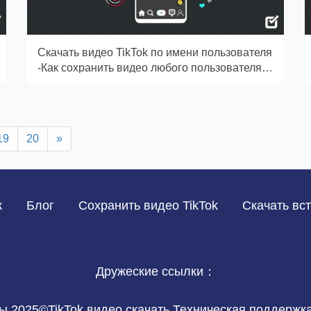
Скачать видео TikTok по имени пользователя
-Как сохранить видео любого пользователя з
а секунды
19
20
»
к
Блог
Сохранить видео TikTok
Скачать вс
Дружеские ссылки：
 2025©TikTok видео скачать Техническая поддержк