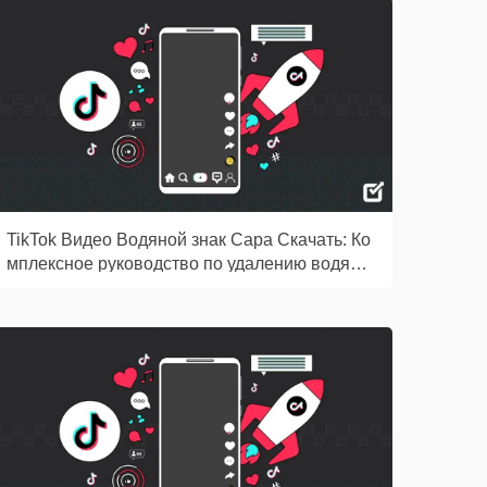
TikTok Видео Водяной знак Сара Скачать: Ко
мплексное руководство по удалению водяны
х знаков