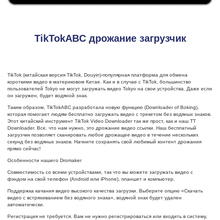
TikTokABC дрожание загрузчик
TikTok (китайская версия TikTok, Douyin)-популярная платформа для обмена
короткими видео в материковом Китае. Как и в случае с TikTok, большинство
пользователей Tokyo не могут загружать видео Tokyo на свои устройства. Даже если
он загружен, будет водяной знак.
Таким образом, TikTokABC разработала новую функцию (Downloader of Boking),
которая помогает людям бесплатно загружать видео с трекетом без водяных знаков.
Этот китайский инструмент TikTok Video Downloader так же прост, как и наш TT
Downloader. Все, что нам нужно, это дрожание видео ссылки. Наш бесплатный
загрузчик позволяет сканировать любое дрожащее видео в течение нескольких
секунд без водяных знаков. Начните сохранять свой любимый контент дрожания
прямо сейчас!
Особенности нашего Dromaker
Совместимость со всеми устройствами, так что вы можете загружать видео с
фэндом на свой телефон (Android или iPhone), планшет и компьютер.
Поддержка качания видео высокого качества загрузки. Выберите опцию «Скачать
видео с встряхиванием без водяного знака», водяной знак будет удален
автоматически.
Регистрация не требуется. Вам не нужно регистрироваться или входить в систему,